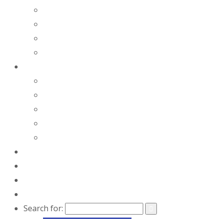
ОРТОДОНТИЯ
ПАРОДОНТОЛОГИЯ
ГИГИЕНА ПОЛОСТИ РТА
ЛЕЧЕНИЕ ЗУБОВ
О НАС
ОБЩАЯ ИНФОРМАЦИЯ
ОТЗЫВЫ
НАШИ СПЕЦИАЛИСТЫ
НАШИ РАБОТЫ
ЛИЦЕНЗИИ И СЕРТИФИКАТЫ
ЦЕНЫ
АКЦИИ!
ВАКАНСИИ
КОНТАКТЫ
Search for: