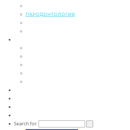
ОРТОДОНТИЯ
ПАРОДОНТОЛОГИЯ
ГИГИЕНА ПОЛОСТИ РТА
ЛЕЧЕНИЕ ЗУБОВ
О НАС
ОБЩАЯ ИНФОРМАЦИЯ
ОТЗЫВЫ
НАШИ СПЕЦИАЛИСТЫ
НАШИ РАБОТЫ
ЛИЦЕНЗИИ И СЕРТИФИКАТЫ
ЦЕНЫ
АКЦИИ!
ВАКАНСИИ
КОНТАКТЫ
Search for: